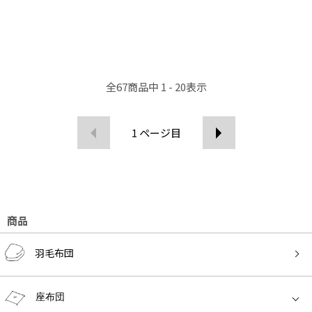
全
67
商品中
1 - 20
表示
1
ページ目
商品
羽毛布団
座布団