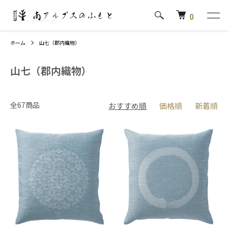
0
ホーム
山七（郡内織物）
山七（郡内織物）
全67商品
おすすめ順
価格順
新着順