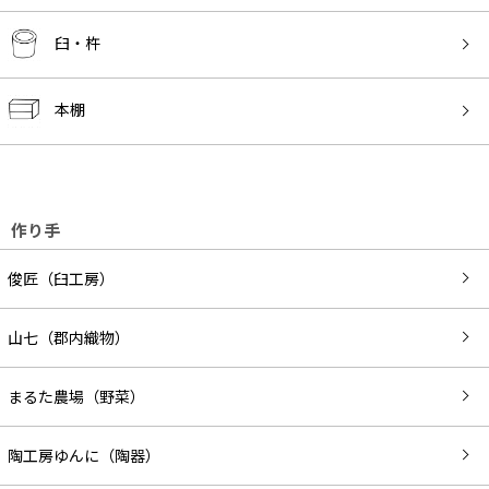
臼・杵
本棚
作り手
俊匠（臼工房）
山七（郡内織物）
まるた農場（野菜）
陶工房ゆんに（陶器）