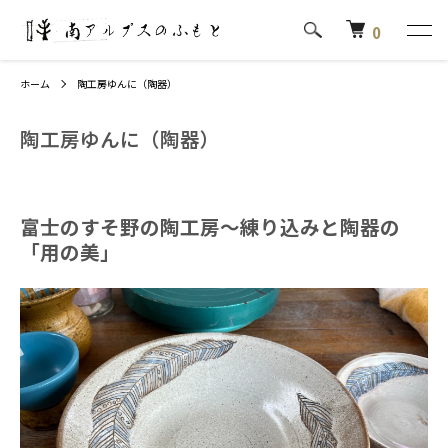
0
ホーム
陶工房ゆんに（陶器）
陶工房ゆんに（陶器）
富士のすそ野の陶工房〜練り込みと陶器の
「用の美」