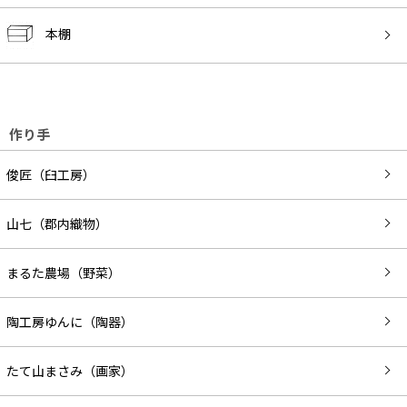
本棚
作り手
俊匠（臼工房）
山七（郡内織物）
まるた農場（野菜）
陶工房ゆんに（陶器）
たて山まさみ（画家）