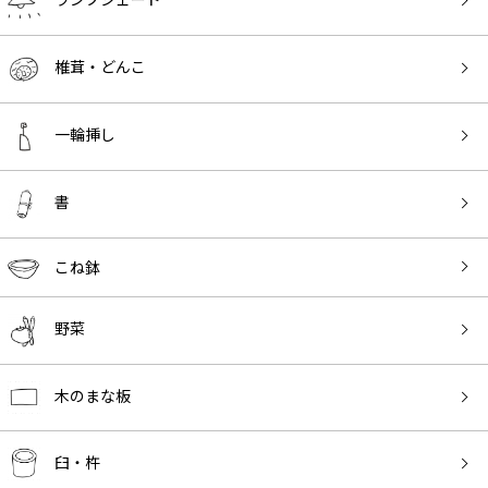
椎茸・どんこ
一輪挿し
書
こね鉢
野菜
木のまな板
臼・杵