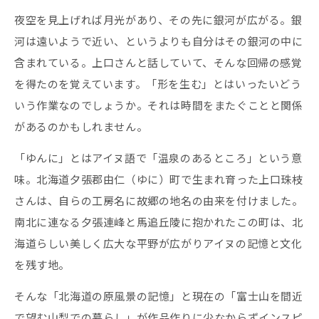
夜空を見上げれば月光があり、その先に銀河が広がる。銀
河は遠いようで近い、というよりも自分はその銀河の中に
含まれている。上口さんと話していて、そんな回帰の感覚
を得たのを覚えています。「形を生む」とはいったいどう
いう作業なのでしょうか。それは時間をまたぐことと関係
があるのかもしれません。
「ゆんに」とはアイヌ語で「温泉のあるところ」という意
味。北海道夕張郡由仁（ゆに）町で生まれ育った上口珠枝
さんは、自らの工房名に故郷の地名の由来を付けました。
南北に連なる夕張連峰と馬追丘陵に抱かれたこの町は、北
海道らしい美しく広大な平野が広がりアイヌの記憶と文化
を残す地。
そんな「北海道の原風景の記憶」と現在の「富士山を間近
で望む山梨での暮らし」が作品作りに少なからずインスピ