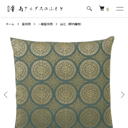
0
ホーム
座布団
一般座布団
山七（郡内織物）