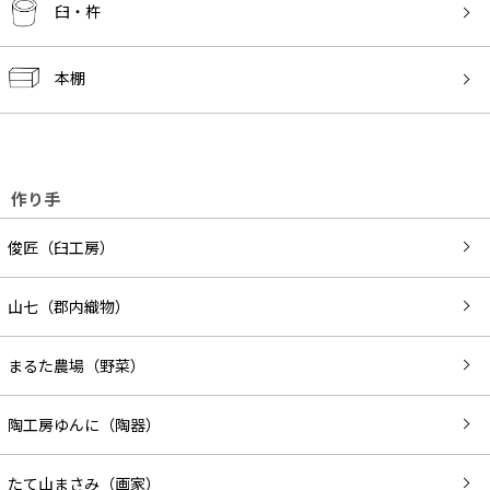
臼・杵
本棚
作り手
俊匠（臼工房）
山七（郡内織物）
まるた農場（野菜）
陶工房ゆんに（陶器）
たて山まさみ（画家）