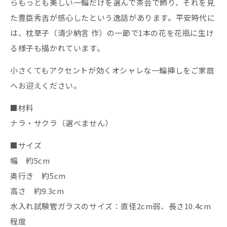
らもっとも美しい一輪だけを選んで茶会で飾り、それを見
た豊臣秀吉が感心したという逸話があります。平安時代に
は、枕草子（清少納言 作）の一節で1本の花を花瓶に生け
る様子も描かれています。
小さくてもアクセントが効くオシャレな一輪挿しをご家庭
へお迎えください。
■材料
ナラ・サクラ（選べません）
■サイズ
幅 約5cm
奥行き 約5cm
高さ 約9.3cm
水入れ試験管ガラスのサイズ：直径2cm弱、長さ10.4cm
程度