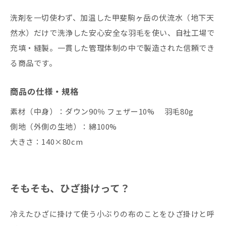
洗剤を一切使わず、加温した甲斐駒ヶ岳の伏流水（地下天
然水）だけで洗浄した安心安全な羽毛を使い、自社工場で
充填・縫製。一貫した管理体制の中で製造された信頼でき
る商品です。
商品の仕様・規格
素材（中身）：ダウン90％ フェザー10% 羽毛80g
側地（外側の生地）：綿100%
大きさ：140×80cm
そもそも、ひざ掛けって？
冷えたひざに掛けて使う小ぶりの布のことをひざ掛けと呼