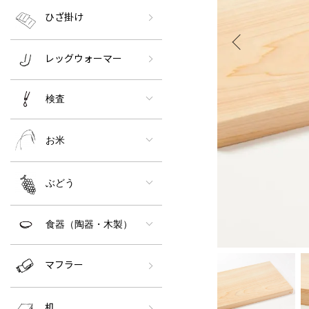
ひざ掛け
レッグウォーマー
検査
お米
ぶどう
食器（陶器・木製）
マフラー
机