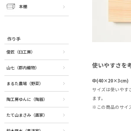
本棚
作り手
俊匠（臼工房）
使いやすさを
山七（郡内織物）
中(40×20×3cm)
まるた農場（野菜）
サイズは使いやす
ます。
陶工房ゆんに（陶器）
※この商品のサイ
たて山まさみ（画家）
鈴木啓水（書道家）