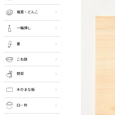
椎茸・どんこ
一輪挿し
書
こね鉢
野菜
木のまな板
臼・杵