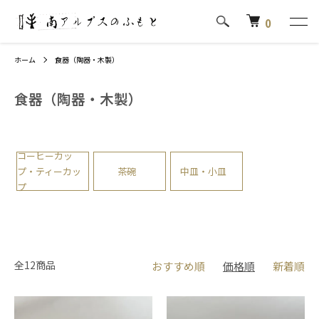
0
ホーム
食器（陶器・木製）
食器（陶器・木製）
商品一覧
コーヒーカッ
プ・ティーカッ
茶碗
中皿・小皿
プ
全12商品
おすすめ順
価格順
新着順