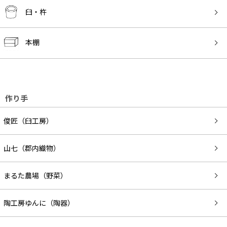
臼・杵
本棚
作り手
俊匠（臼工房）
山七（郡内織物）
まるた農場（野菜）
陶工房ゆんに（陶器）