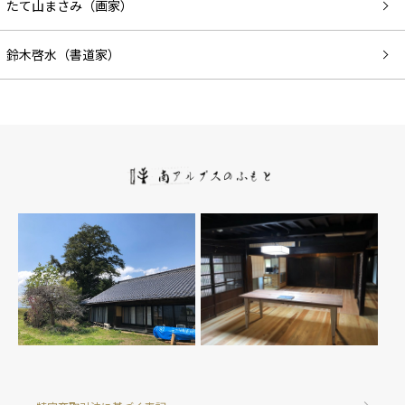
たて山まさみ（画家）
鈴木啓水（書道家）