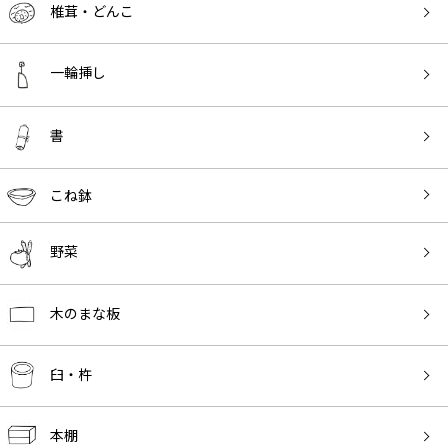
椎茸・どんこ
一輪挿し
書
こね鉢
野菜
木のまな板
臼・杵
本棚